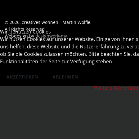
© 2026, creatives wohnen - Martin Wölfle.
All Rights Reserved
Wir benutzen Cookies
Webdesign by
designwerk-mv
Wir nutzen Cookies auf unserer Website. Einige von ihnen s
uns helfen, diese Website und die Nutzererfahrung zu verbe
ob Sie die Cookies zulassen möchten. Bitte beachten Sie, d
Funktionalitäten der Seite zur Verfügung stehen.
AKZEPTIEREN
ABLEHNEN
Weitere Informati