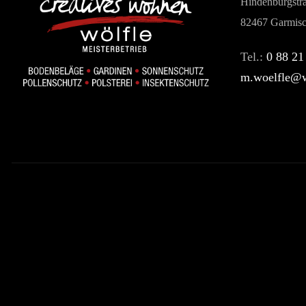
Hindenburgstr
82467 Garmisc
Tel.:
0 88 21
m.woelfle@w