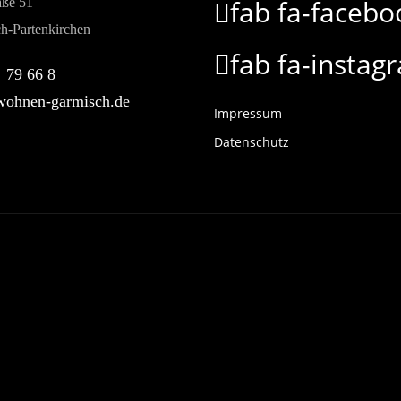
fab fa-facebo
aße 51
h-Partenkirchen
fab fa-instag
 79 66 8
ohnen-garmisch.de
Impressum
Datenschutz