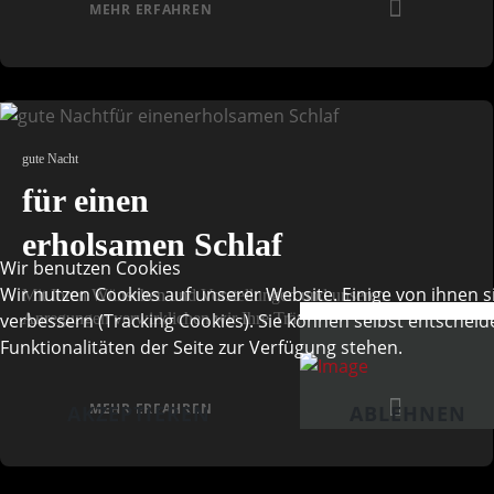
MEHR ERFAHREN
gute Nacht
für einen
erholsamen Schlaf
Wir benutzen Cookies
Wir nutzen Cookies auf unserer Website. Einige von ihnen s
Mit Ihren Wünschen und Vorstellungen und unseren
Anregungen verwirklichen wir Ihre Träume!
verbessern (Tracking Cookies). Sie können selbst entscheid
Funktionalitäten der Seite zur Verfügung stehen.
MEHR ERFAHREN
AKZEPTIEREN
ABLEHNEN