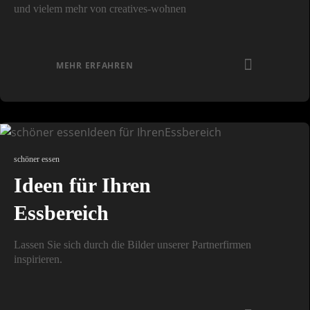
und vielem mehr von creatives-wohnen
MEHR ERFAHREN
schöner essen
Ideen für Ihren
Essbereich
Lassen Sie sich durch die Bilder unserer Partnerfirmen
inspirieren.