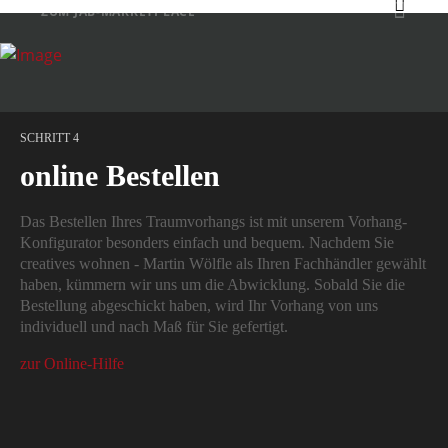
ZUM JAB-MARKETPLACE
SCHRITT 4
online Bestellen
Das Bestellen Ihres Traumvorhangs ist mit unserem Vorhang-
Konfigurator besonders einfach und bequem. Nachdem Sie
creatives wohnen - Martin Wölfle als Ihren Fachhändler gewählt
haben, kümmern wir uns um die Abwicklung. Sobald Sie die
Bestellung abgeschickt haben, wird Ihr Vorhang von uns
individuell und nach Maß für Sie gefertigt.
zur Online-Hilfe