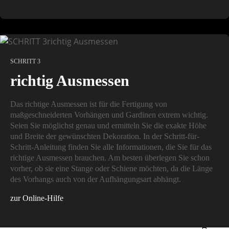
SCHRITT 3
richtig Ausmessen
Das richtige Ausmessen ist für die Fertigung von
maßgeschneiderten Vorhängen und Gardinen extrem wichtig.
Seien Sie möglichst genau und ermitteln Sie die exakte Höhe
und Breite der gewünschten Dekoration. In der Schritt-für-
Schritt-Anleitung finden Sie alle Informationen, die Sie für das
richtige Ausmessen brauchen. Am besten überlegen Sie schon
vorher, ob sie eine Stange oder Schiene möchten, da die Länge
des Vorhangs auch von der Aufhängungsart abhängt.
zur Online-Hilfe