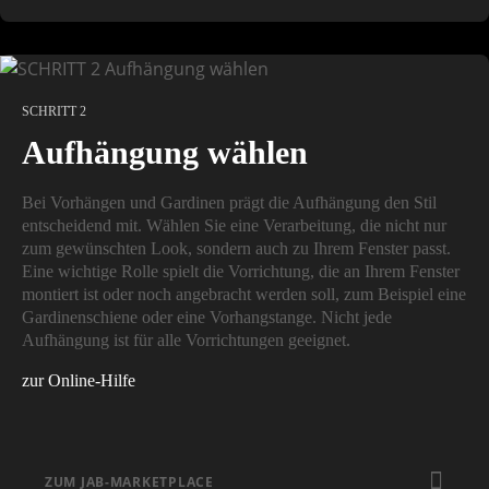
SCHRITT 2
Aufhängung wählen
Bei Vorhängen und Gardinen prägt die Aufhängung den Stil
entscheidend mit. Wählen Sie eine Verarbeitung, die nicht nur
zum gewünschten Look, sondern auch zu Ihrem Fenster passt.
Eine wichtige Rolle spielt die Vorrichtung, die an Ihrem Fenster
montiert ist oder noch angebracht werden soll, zum Beispiel eine
Gardinenschiene oder eine Vorhangstange. Nicht jede
Aufhängung ist für alle Vorrichtungen geeignet.
zur Online-Hilfe
ZUM JAB-MARKETPLACE