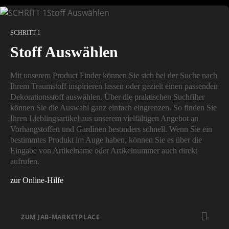
SCHRITT 1
Stoff Auswählen
Mit unserem Product Finder können Sie sich bei der Suche nach
Ihrem Traumstoff inspirieren lassen oder gezielt einen passenden
Dekorationsstoff auswählen. Über die praktischen Suchfilter
können Sie die Auswahl ganz einfach eingrenzen. So finden Sie
Ihren Lieblingsartikel aus unserem vielfältigen Angebot an
Vorhangstoffen und Gardinen besonders schnell. Wenn Sie ein
bestimmtes Produkt im Auge haben, können Sie es über die
Eingabe von Artikelname oder Artikelnummer auch direkt
aufrufen.
zur Online-Hilfe
ZUM JAB-MARKETPLACE