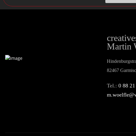
creativ
Martin 
Hindenburgstr
82467 Garmisc
Tel.:
0 88 21
m.woelfle@w