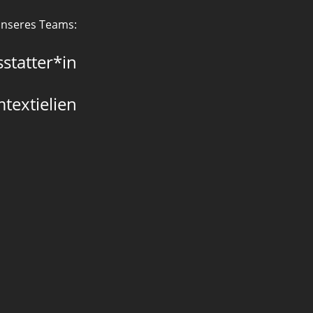
 unseres Teams:
statter*in
mtextielien