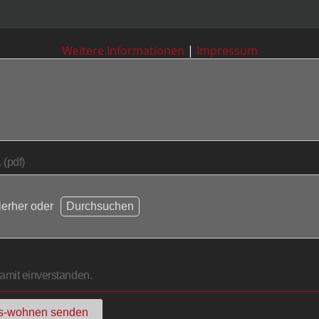
Weitere Informationen
|
Impressum
 (pdf)
ierher oder
Durchsuchen
amit einverstanden.
es-wohnen senden