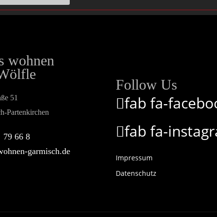
es wohnen
Wölfle
Follow Us
fab fa-facebo
aße 51
h-Partenkirchen
fab fa-instag
 79 66 8
ohnen-garmisch.de
Impressum
Datenschutz