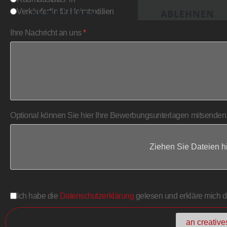
Verkäufer*in für Heimtextilien
AKZEPTIEREN
ABLEHNEN
Ihre Nachricht an uns
*
Optional können Sie hier Ihre Bewerbungsunterlagen mitsenden.
Ziehen Sie Dateien h
Ich habe die
Datenschutzerklärung
gelesen und erkläre mich d
an creativ