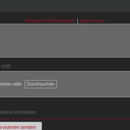
Weitere Informationen
|
Impressum
 (pdf)
ierher oder
Durchsuchen
amit einverstanden.
es-wohnen senden