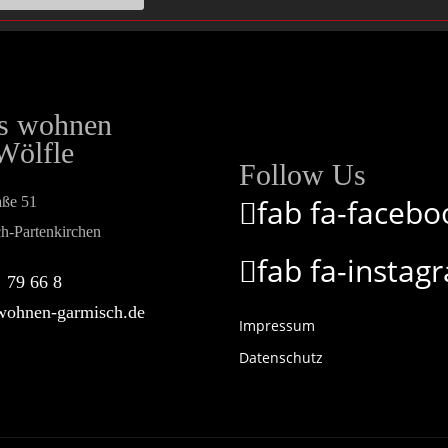
es wohnen
Wölfle
Follow Us
fab fa-facebo
aße 51
h-Partenkirchen
fab fa-instag
 79 66 8
ohnen-garmisch.de
Impressum
Datenschutz