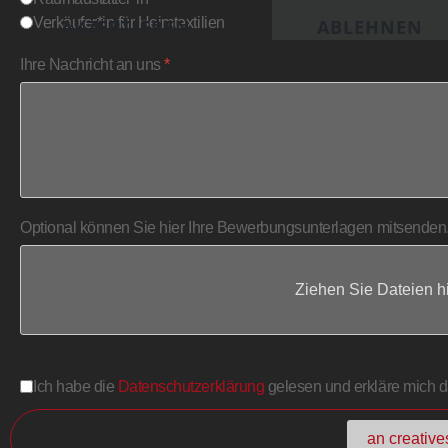
Verkäufer*in für Heimtextilien
AKZEPTIEREN
ABLEHNEN
Ihre Nachricht an uns
*
Optional können Sie hier Ihre Bewerbungsunterlagen mitsenden.
Ziehen Sie Dateien h
Ich habe die
Datenschutzerklärung
gelesen und erkläre mich d
an creativ