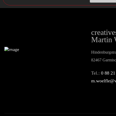
creativ
Martin 
Hindenburgstr
82467 Garmisc
Tel.:
0 88 21
m.woelfle@w