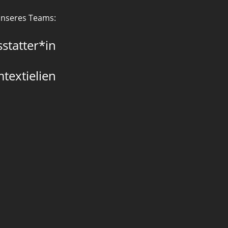
 unseres Teams:
statter*in
mtextielien