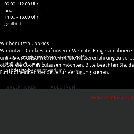
09.00 - 12.00 Uhr
und
14.00 - 18.00 Uhr
geöffnet.
Wir benutzen Cookies
Wir nutzen Cookies auf unserer Website. Einige von ihnen s
© 2026, creatives wohnen - Martin Wölfle.
uns helfen, diese Website und die Nutzererfahrung zu verbe
All Rights Reserved
ob Sie die Cookies zulassen möchten. Bitte beachten Sie, d
Webdesign by
designwerk-mv
Funktionalitäten der Seite zur Verfügung stehen.
AKZEPTIEREN
ABLEHNEN
Weitere Informati