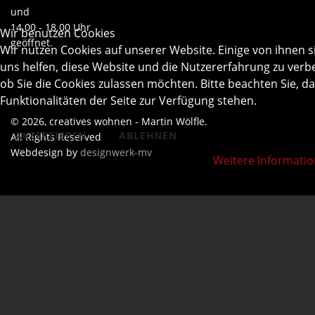
und
14.00 - 18.00 Uhr
Wir benutzen Cookies
geöffnet.
Wir nutzen Cookies auf unserer Website. Einige von ihnen s
uns helfen, diese Website und die Nutzererfahrung zu verbe
ob Sie die Cookies zulassen möchten. Bitte beachten Sie, d
Funktionalitäten der Seite zur Verfügung stehen.
© 2026, creatives wohnen - Martin Wölfle.
AKZEPTIEREN
ABLEHNEN
All Rights Reserved
Webdesign by
designwerk-mv
Weitere Informati